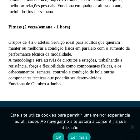
melhorar relações pessoais. Funciona em qualquer altura do ano,
incluindo fins-de-semana.
Fitness (2 vezes/semana - 1 hora)
Grupos de 4 a 8 atletas. Serviço ideal para adultos que queiram
manter ou melhorar a condição física em paralelo com o aumento da
performance técnica da modalidade.
A metodologia será através de circuitos e estações, trabalhando a
resistência, força e flexibilidade como componentes físicas, e os
cabeceamentos, remates, controlo e condução de bola outras
componentes técnicas que poderão ser desenvolvidas.
Funciona de Outubro a Junho.
POWERED BY
WEBPTDESIGN
Este site utiliza cookies para permitir uma melhor experiência
ao utilizador. Ao navegar no site estará a consentir a sua
DOCUMENTOS
PARCEIROS
RESPONSABILIDADE SOCIAL
utilização.
OK
Ler mais
FACEBOOK
YOUTUBE