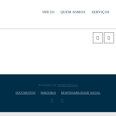
IS
INÍCIO
QUEM SOMOS
SERVIÇOS
POWERED BY
WEBPTDESIGN
DOCUMENTOS
PARCEIROS
RESPONSABILIDADE SOCIAL
FACEBOOK
YOUTUBE